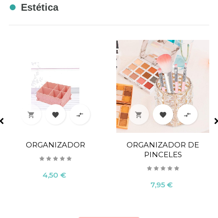
Estética






ORGANIZADOR
ORGANIZADOR DE
PINCELES
Precio
4,50 €
Precio
7,95 €





