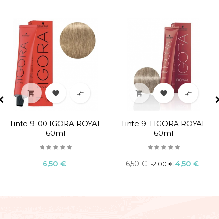






Tinte 9-00 IGORA ROYAL
Tinte 9-1 IGORA ROYAL
60ml
60ml
Precio
Precio
Precio
6,50 €
4,50 €
6,50 €
-2,00 €
regular