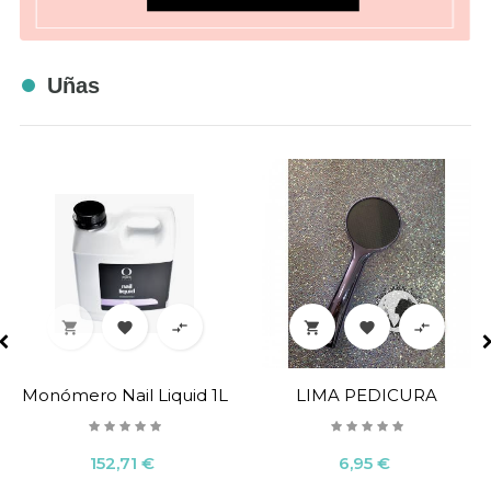
Uñas






Monómero Nail Liquid 1L
LIMA PEDICURA
Precio
Precio
152,71 €
6,95 €