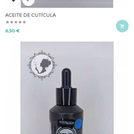
ACEITE DE CUTÍCULA

Precio
6,50 €