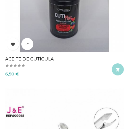


ACEITE DE CUTÍCULA

Precio
6,50 €