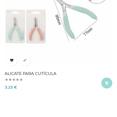


ALICATE PARA CUTÍCULA

Precio
3,25 €