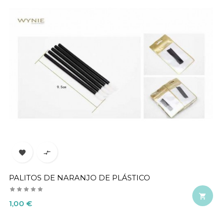


PALITOS DE NARANJO DE PLÁSTICO

Precio
1,00 €