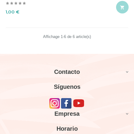

Precio
1,00 €
Affichage 1-6 de 6 article(s)
Contacto

Síguenos
Empresa

Horario