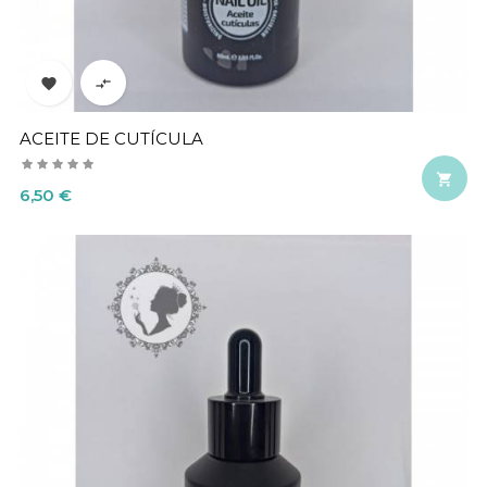


ACEITE DE CUTÍCULA

Precio
6,50 €