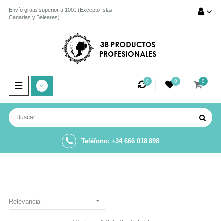
Envío gratis superior a 100€ (Excepto Islas
Canarias y Baleares)
0
0
0
Navegación
☰
de
palanca
Teléfono: +34 666 018 898

Relevancia