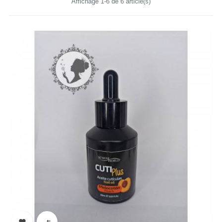
Affichage 1-6 de 6 article(s)

