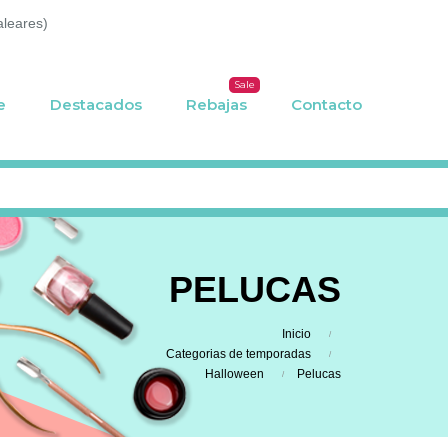
aleares)
Sale
e
Destacados
Rebajas
Contacto
PELUCAS
Inicio
Categorias de temporadas
Halloween
Pelucas