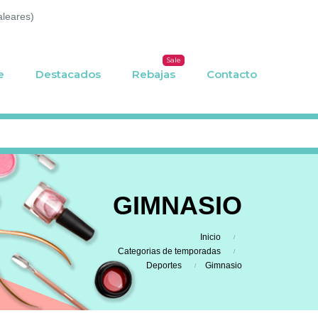
aleares)
Sale
e
Destacados
Rebajas
Contacto
GIMNASIO
Inicio
Categorias de temporadas
Deportes
Gimnasio