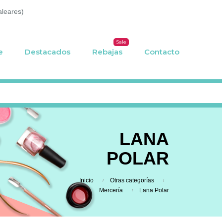
aleares)
Sale
e
Destacados
Rebajas
Contacto
LANA
POLAR
Inicio
Otras categorías
Mercería
Lana Polar