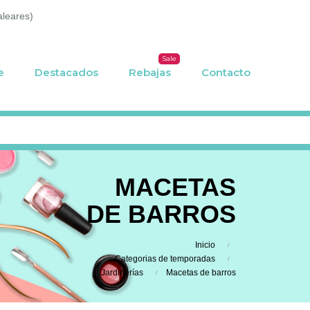
aleares)
Sale
e
Destacados
Rebajas
Contacto
MACETAS
DE BARROS
Inicio
Categorias de temporadas
Jardinerías
Macetas de barros