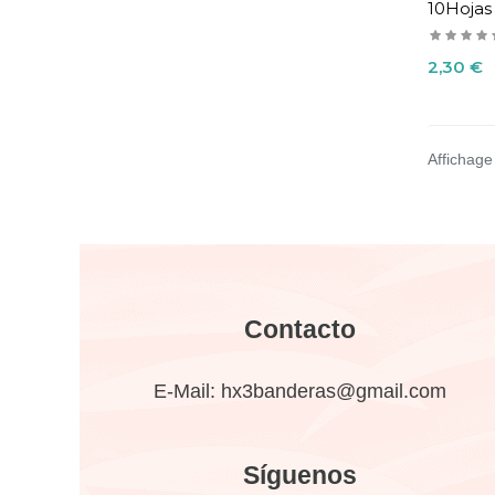
10Hojas
Precio
2,30 €
Affichage 
Contacto
E-Mail:
hx3banderas@gmail.com
Síguenos