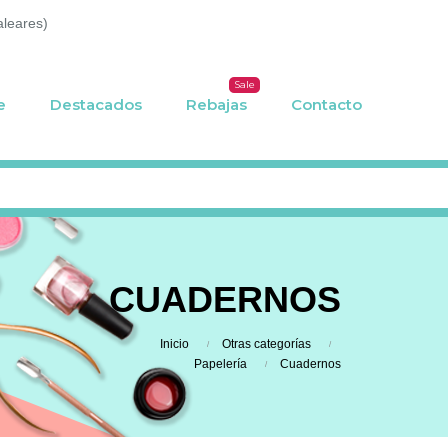
aleares)
Sale
e
Destacados
Rebajas
Contacto
CUADERNOS
Inicio
Otras categorías
Papelería
Cuadernos