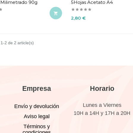
 Milimetrado 90g
5Hojas Acetato A4

Precio
2,80 €
1-2 de 2 article(s)
Empresa
Horario
Lunes a Viernes
Envío y devolución
10H a 14H y 17H a 20H
Aviso legal
Términos y
condiciones