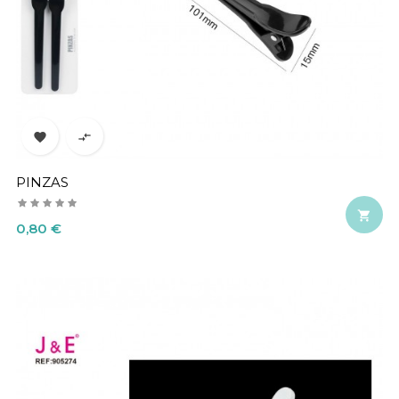


PINZAS

Precio
0,80 €