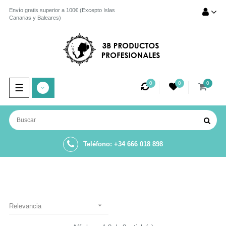
Envío gratis superior a 100€ (Excepto Islas
Canarias y Baleares)
0
0
0
Navegación
☰
de
palanca
Teléfono: +34 666 018 898

Relevancia