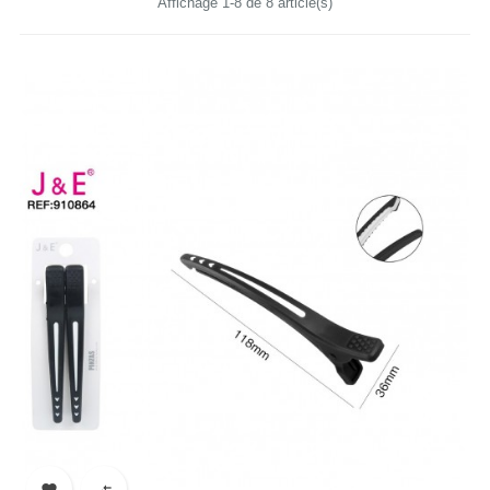
Affichage 1-8 de 8 article(s)

