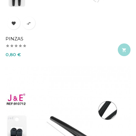


PINZAS

Precio
0,80 €