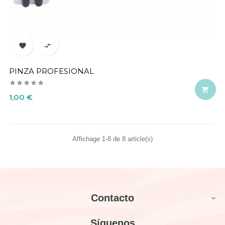


PINZA PROFESIONAL

Precio
1,00 €
Affichage 1-8 de 8 article(s)
Contacto

Síguenos