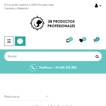
Envío gratis superior a 100€ (Excepto Islas
Canarias y Baleares)
0
0
0
Navegación
☰
de
palanca
Teléfono: +34 666 018 898

Relevancia