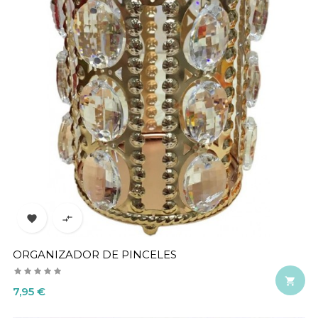


ORGANIZADOR DE PINCELES

Precio
7,95 €