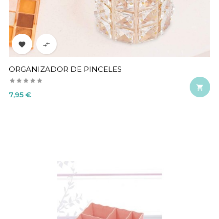


ORGANIZADOR DE PINCELES

Precio
7,95 €