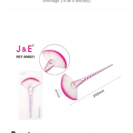
Affichage 1-9 de 9 article(s)

