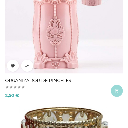


ORGANIZADOR DE PINCELES

Precio
2,50 €