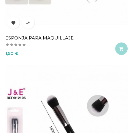


ESPONJA PARA MAQUILLAJE

Precio
1,50 €