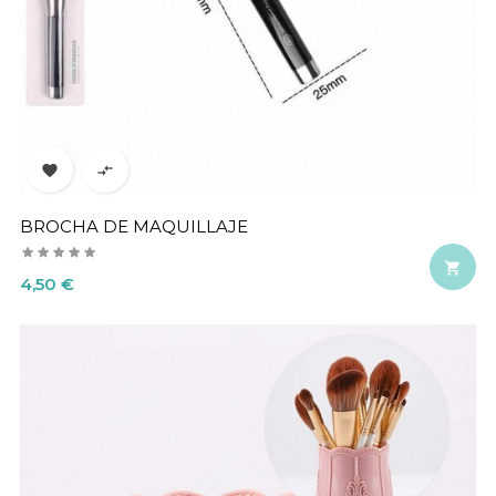


BROCHA DE MAQUILLAJE

Precio
4,50 €