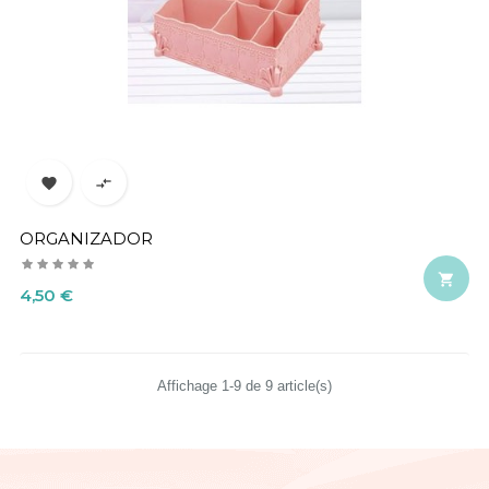


ORGANIZADOR

Precio
4,50 €
Affichage 1-9 de 9 article(s)