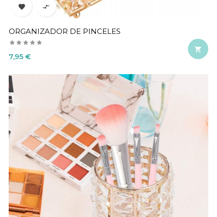


ORGANIZADOR DE PINCELES

Precio
7,95 €