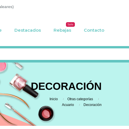
aleares)
Sale
e
Destacados
Rebajas
Contacto
DECORACIÓN
Inicio
Otras categorías
Acuario
Decoración