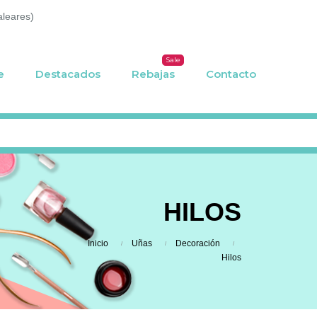
aleares)
Sale
e
Destacados
Rebajas
Contacto
HILOS
Inicio
Uñas
Decoración
Hilos