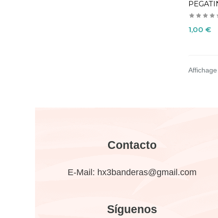
PEGATI
Precio
1,00 €
Affichage 
Contacto
E-Mail:
hx3banderas@gmail.com
Síguenos