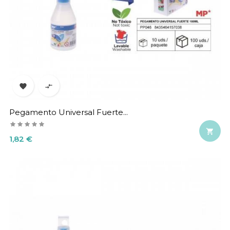


Pegamento Universal Fuerte...

Precio
1,82 €