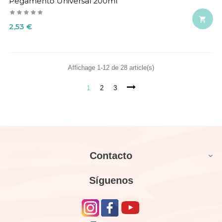
Pegamento Universal 200ml

Precio
2,53 €
Affichage 1-12 de 28 article(s)
1
2
3
Contacto

Síguenos