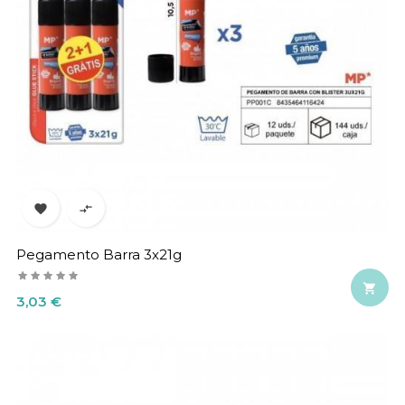


Pegamento Barra 3x21g

Precio
3,03 €