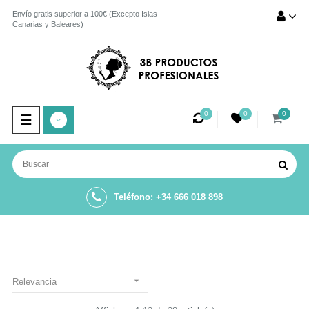
Envío gratis superior a 100€ (Excepto Islas
Canarias y Baleares)
0
0
0
Navegación
☰
de
palanca
Teléfono: +34 666 018 898

Relevancia