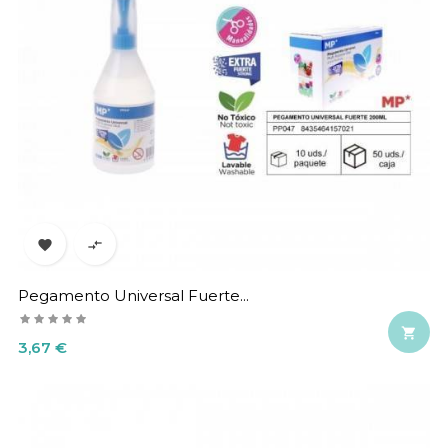


Pegamento Universal Fuerte...

Precio
3,67 €