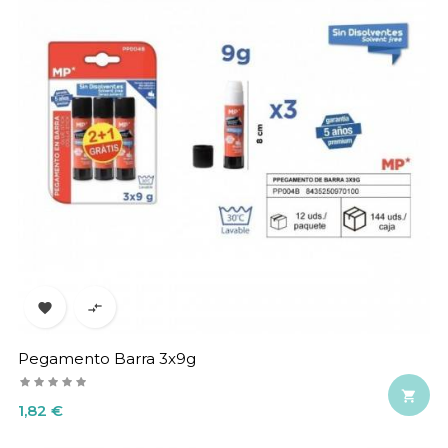


Pegamento Barra 3x9g

Precio
1,82 €