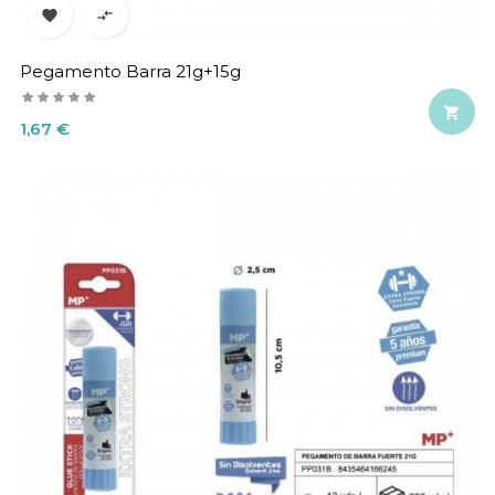


Pegamento Barra 21g+15g

Precio
1,67 €