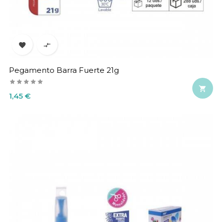


Pegamento Barra Fuerte 21g

Precio
1,45 €