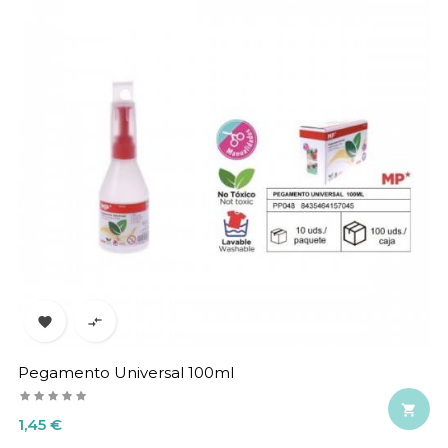


Pegamento Universal 100ml

Precio
1,45 €