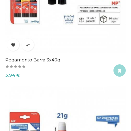


Pegamento Barra 3x40g

Precio
3,94 €