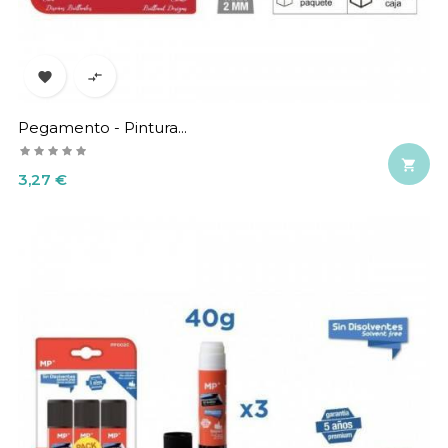


Pegamento - Pintura...

Precio
3,27 €