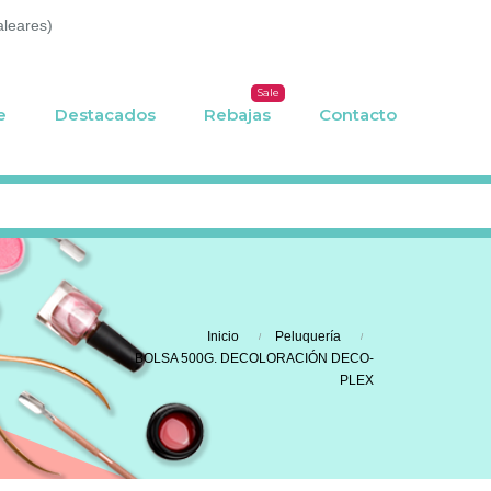
aleares)
Sale
e
Destacados
Rebajas
Contacto
Inicio
Peluquería
BOLSA 500G. DECOLORACIÓN DECO-
PLEX