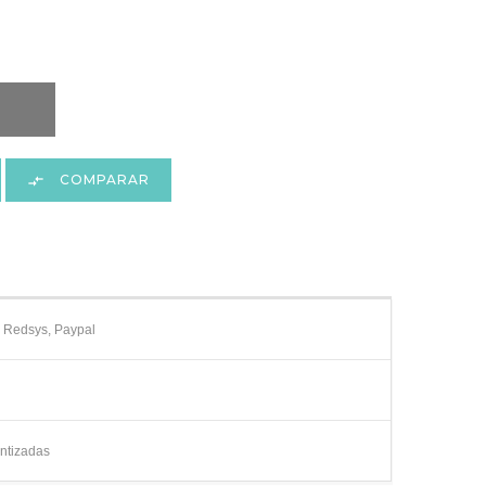
COMPARAR

e Redsys, Paypal
ntizadas