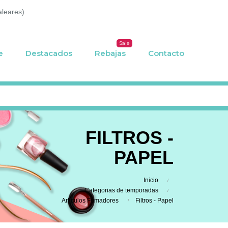
aleares)
Sale
e
Destacados
Rebajas
Contacto
FILTROS -
PAPEL
Inicio
Categorias de temporadas
Artículos Fumadores
Filtros - Papel