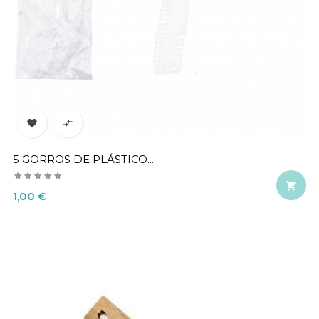


5 GORROS DE PLÁSTICO...

Precio
1,00 €