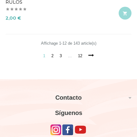
RULOS

Precio
2,00 €
Affichage 1-12 de 143 article(s)
1
2
3
…
12
Contacto

Síguenos