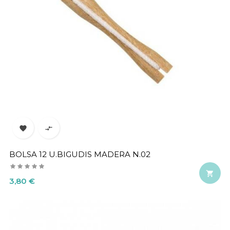


BOLSA 12 U.BIGUDIS MADERA N.02

Precio
3,80 €