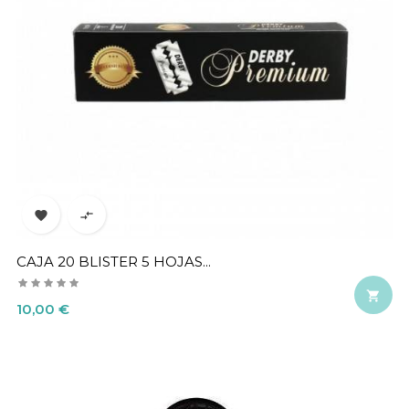


CAJA 20 BLISTER 5 HOJAS...

Precio
10,00 €