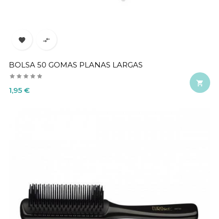


BOLSA 50 GOMAS PLANAS LARGAS

Precio
1,95 €