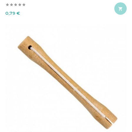

Precio
0,79 €