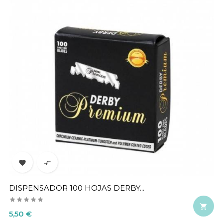


DISPENSADOR 100 HOJAS DERBY...

Precio
5,50 €