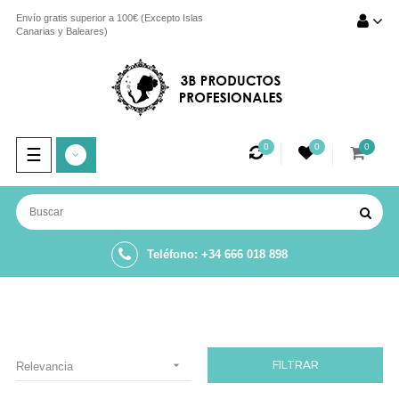
Envío gratis superior a 100€ (Excepto Islas
Canarias y Baleares)
0
0
0
Navegación
☰
de
palanca
Teléfono: +34 666 018 898

FILTRAR
Relevancia