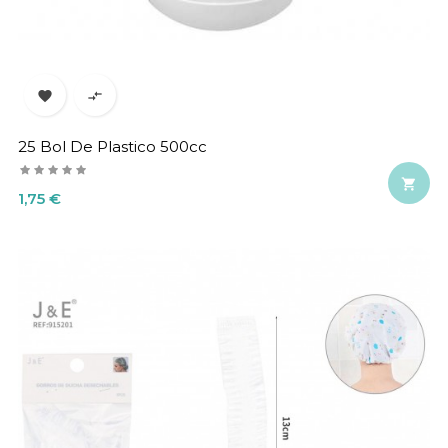


25 Bol De Plastico 500cc

Precio
1,75 €