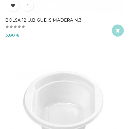


BOLSA 12 U.BIGUDIS MADERA N.3

Precio
3,80 €