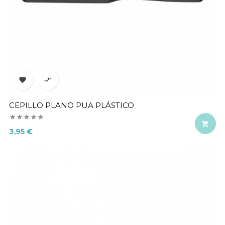


CEPILLO PLANO PUA PLÁSTICO

Precio
3,95 €