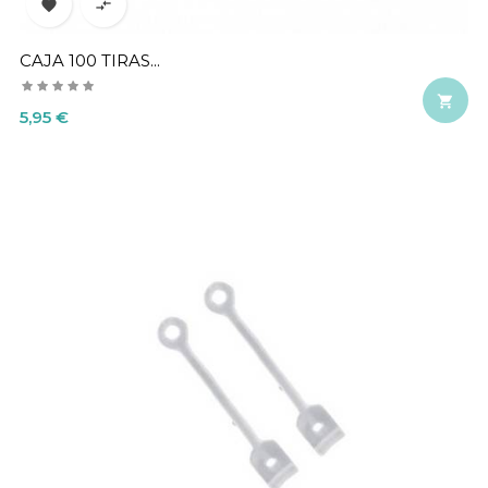


CAJA 100 TIRAS...

Precio
5,95 €