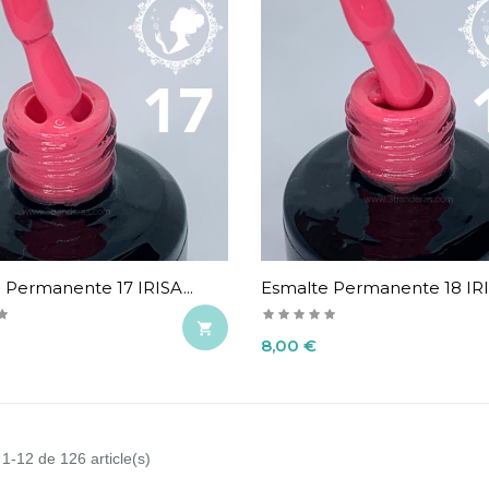
 Permanente 17 IRISA...
Esmalte Permanente 18 IRIS

Precio
8,00 €
 1-12 de 126 article(s)