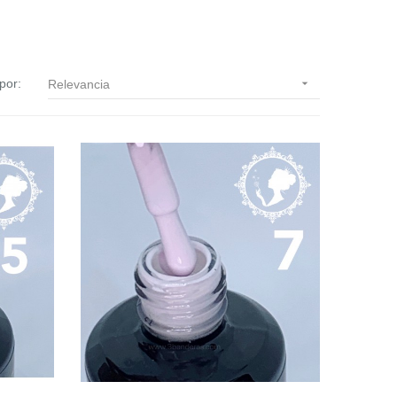
por:

Relevancia