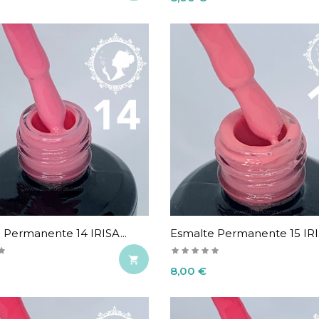
 Permanente 14 IRISA...
Esmalte Permanente 15 IRIS

Precio
8,00 €