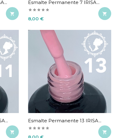
...
Esmalte Permanente 7 IRISA...


Precio
8,00 €
A...
Esmalte Permanente 13 IRISA...


Precio
8,00 €