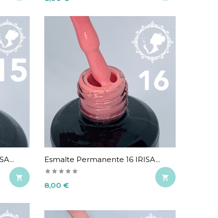
A...
Esmalte Permanente 16 IRISA...


Precio
8,00 €