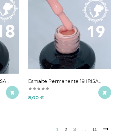
A...
Esmalte Permanente 19 IRISA...


Precio
8,00 €
1
2
3
…
11