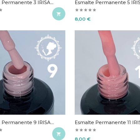
 Permanente 3 IRISA...
Esmalte Permanente 5 IRISA

Precio
8,00 €
 Permanente 9 IRISA...
Esmalte Permanente 11 IRIS

Precio
8,00 €