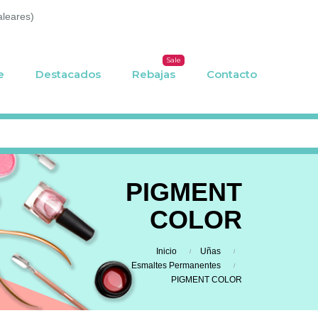
aleares)
Sale
e
Destacados
Rebajas
Contacto
PIGMENT
COLOR
Inicio
Uñas
Esmaltes Permanentes
PIGMENT COLOR