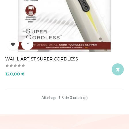


WAHL ARTIST SUPER CORDLESS

Precio
120,00 €
Affichage 1-3 de 3 article(s)