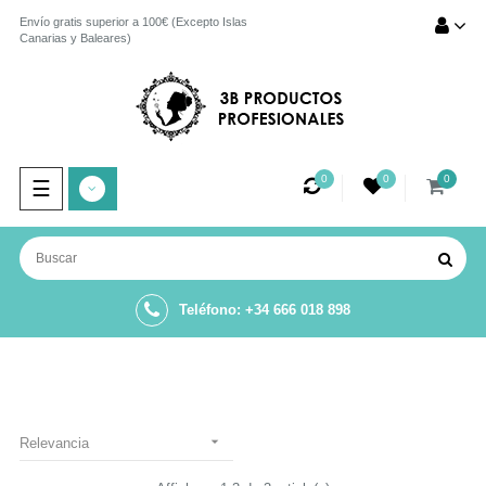
Envío gratis superior a 100€ (Excepto Islas
Canarias y Baleares)
0
0
0
Navegación
☰
de
palanca
Teléfono: +34 666 018 898

Relevancia