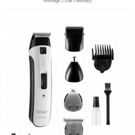
Affichage 1-3 de 3 article(s)

