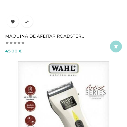


MÁQUINA DE AFEITAR ROADSTER...

Precio
45,00 €