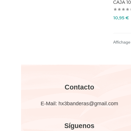
CAJA 10
Precio
10,95 €
Affichage 
Contacto
E-Mail:
hx3banderas@gmail.com
Síguenos