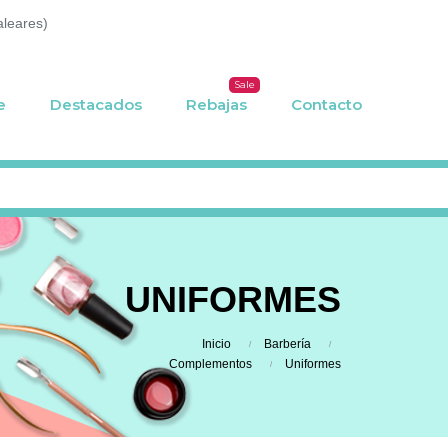
aleares)
Sale
e
Destacados
Rebajas
Contacto
UNIFORMES
Inicio
Barbería
Complementos
Uniformes