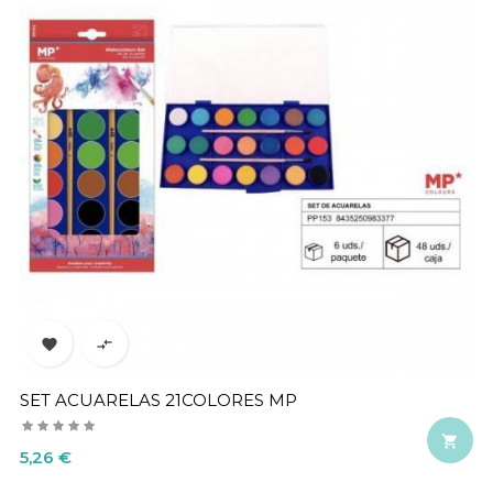


SET ACUARELAS 21COLORES MP

Precio
5,26 €