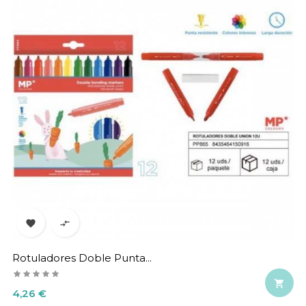


Rotuladores Doble Punta...

Precio
4,26 €