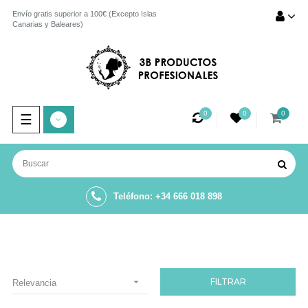
Envío gratis superior a 100€ (Excepto Islas
Canarias y Baleares)
0
0
0
Navegación
☰
de
palanca
Teléfono: +34 666 018 898

FILTRAR
Relevancia