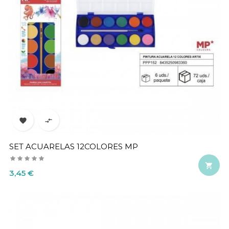


SET ACUARELAS 12COLORES MP

Precio
3,45 €