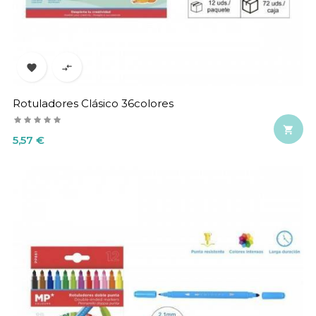


Rotuladores Clásico 36colores

Precio
5,57 €