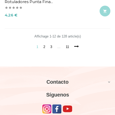
Rotuladores Punta Fina...

Precio
4,26 €
Affichage 1-12 de 128 article(s)
1
2
3
…
11
Contacto

Síguenos