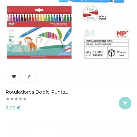


Rotuladores Doble Punta...

Precio
6,99 €