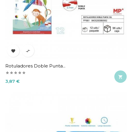


Rotuladores Doble Punta...

Precio
3,87 €