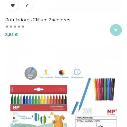


Rotuladores Clásico 24colores

Precio
3,81 €