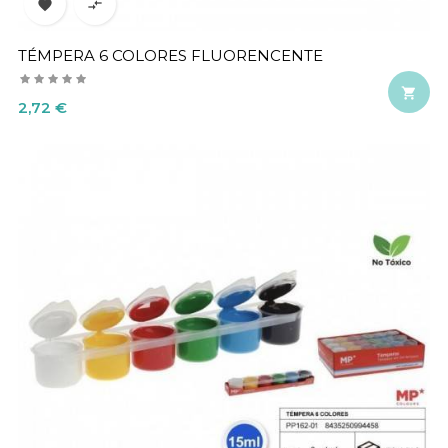


TÉMPERA 6 COLORES FLUORENCENTE

Precio
2,72 €