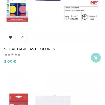


SET ACUARELAS 8COLORES

Precio
2,00 €