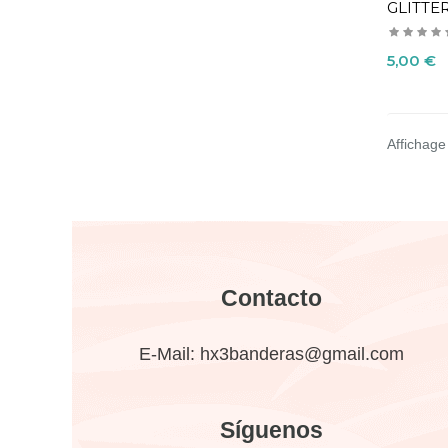
GLITTE
Precio
5,00 €
Affichage 
Contacto
E-Mail:
hx3banderas@gmail.com
Síguenos