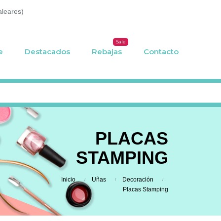
aleares)
Sale
e
Destacados
Rebajas
Contacto
PLACAS
STAMPING
Inicio
Uñas
Decoración
Placas Stamping