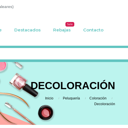
aleares)
Sale
e
Destacados
Rebajas
Contacto
DECOLORACIÓN
Inicio
Peluquería
Coloración
Decoloración