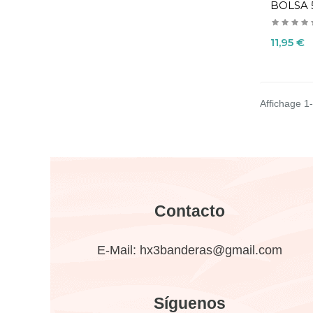
BOLSA 5
Precio
11,95 €
Affichage 1-
Contacto
E-Mail:
hx3banderas@gmail.com
Síguenos