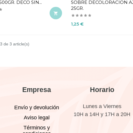
00GR. DECO SIN...
SOBRE DECOLORACION A
25GR.

Precio
1,25 €
3 de 3 article(s)
Empresa
Horario
Lunes a Viernes
Envío y devolución
10H a 14H y 17H a 20H
Aviso legal
Términos y