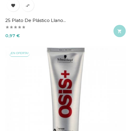


25 Plato De Plástico Llano...

Precio
0,97 €
¡EN OFERTA!