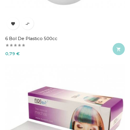


6 Bol De Plastico 500cc

Precio
0,79 €