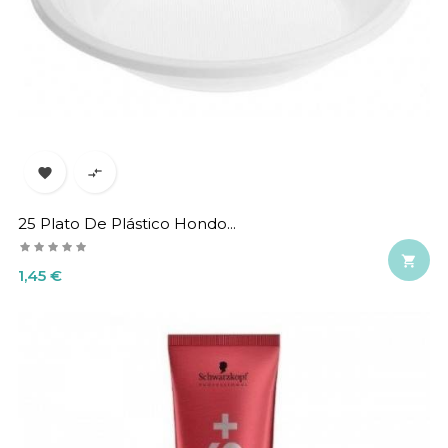


25 Plato De Plástico Hondo...

Precio
1,45 €