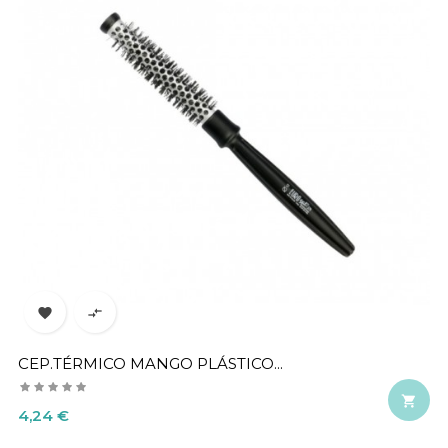


CEP.TÉRMICO MANGO PLÁSTICO...

Precio
4,24 €