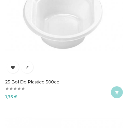


25 Bol De Plastico 500cc

Precio
1,75 €