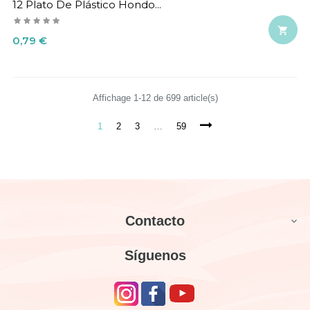
12 Plato De Plástico Hondo...

Precio
0,79 €
Affichage 1-12 de 699 article(s)
1
2
3
…
59
Contacto

Síguenos