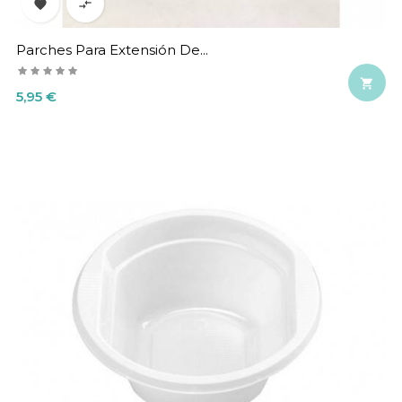


Parches Para Extensión De...

Precio
5,95 €