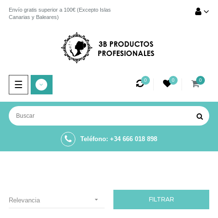
Envío gratis superior a 100€ (Excepto Islas
Canarias y Baleares)
0
0
0
Navegación
☰
de
palanca
Teléfono: +34 666 018 898

FILTRAR
Relevancia