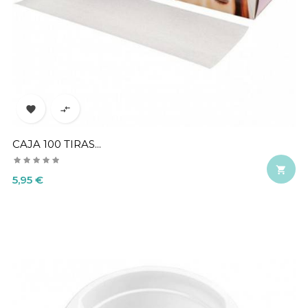


CAJA 100 TIRAS...

Precio
5,95 €