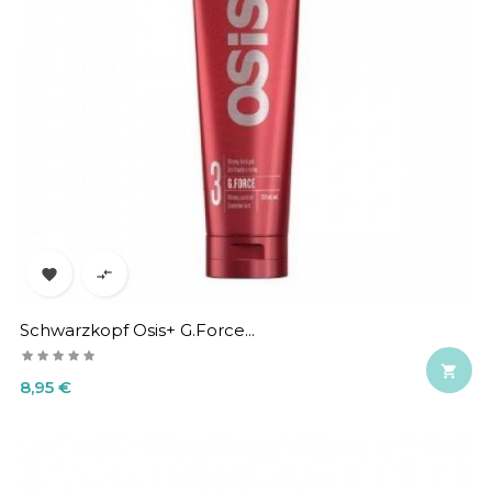


Schwarzkopf Osis+ G.Force...

Precio
8,95 €