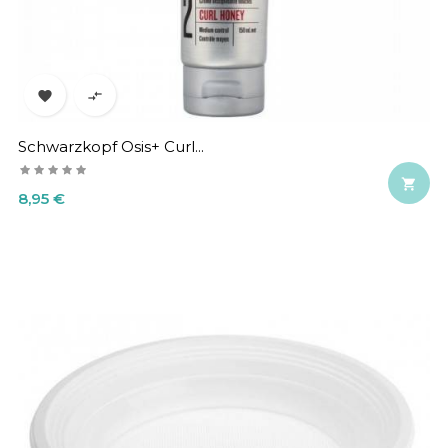


Schwarzkopf Osis+ Curl...

Precio
8,95 €