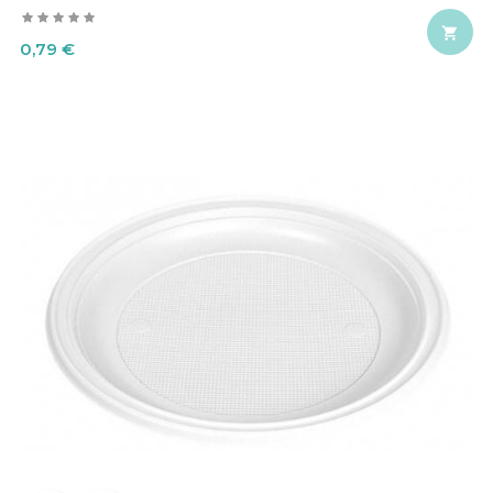

Precio
0,79 €