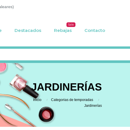
aleares)
Sale
e
Destacados
Rebajas
Contacto
JARDINERÍAS
Inicio
Categorias de temporadas
Jardinerías