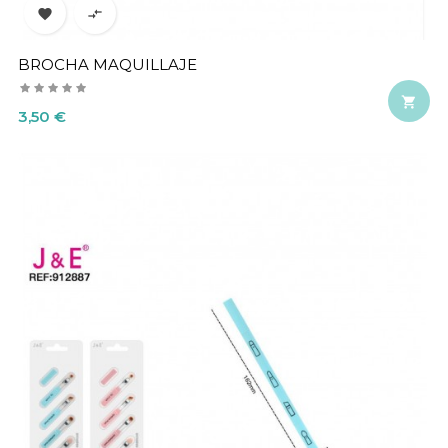


BROCHA MAQUILLAJE

Precio
3,50 €