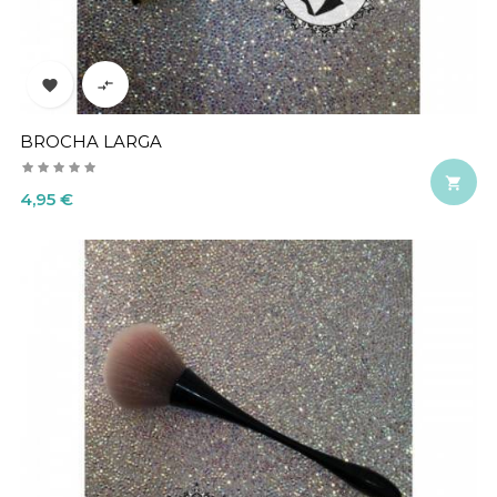


BROCHA LARGA

Precio
4,95 €