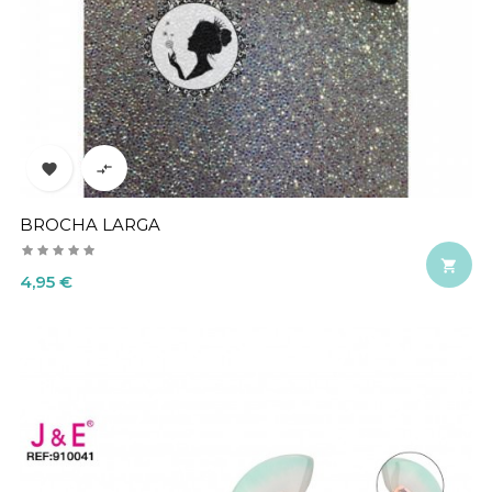


BROCHA LARGA

Precio
4,95 €