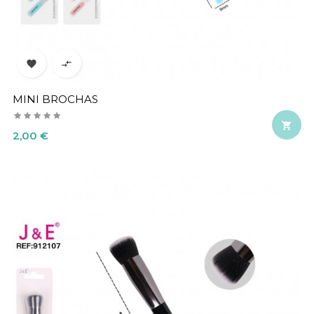


MINI BROCHAS

Precio
2,00 €