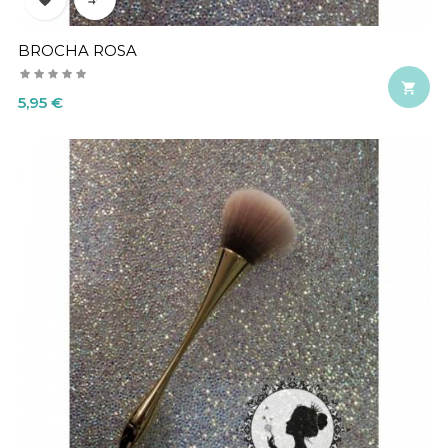
BROCHA ROSA

Precio
5,95 €