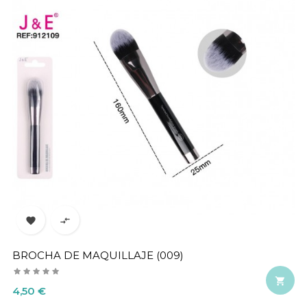


BROCHA DE MAQUILLAJE (009)

Precio
4,50 €