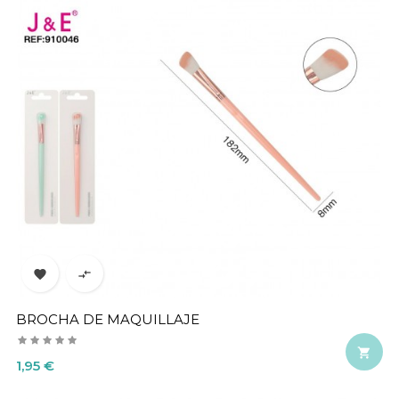


BROCHA DE MAQUILLAJE

Precio
1,95 €