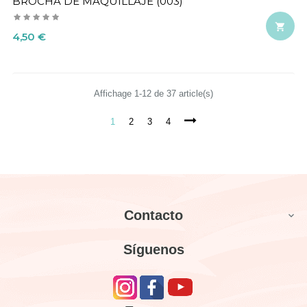
BROCHA DE MAQUILLAJE (003)

Precio
4,50 €
Affichage 1-12 de 37 article(s)
1
2
3
4
Contacto

Síguenos