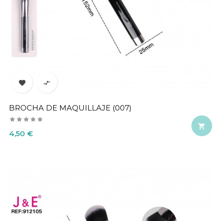


BROCHA DE MAQUILLAJE (007)

Precio
4,50 €