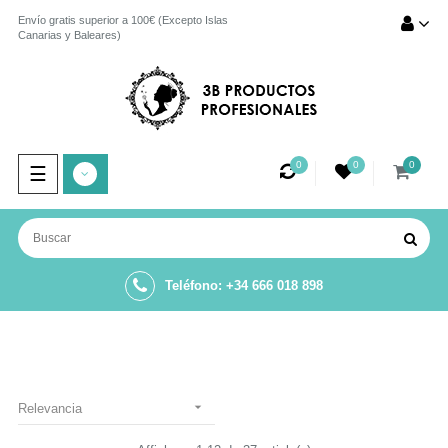
Envío gratis superior a 100€ (Excepto Islas
Canarias y Baleares)
0
0
0
Navegación
☰
de
palanca
Teléfono: +34 666 018 898

Relevancia