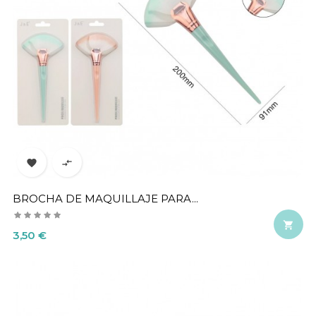


BROCHA DE MAQUILLAJE PARA...

Precio
3,50 €