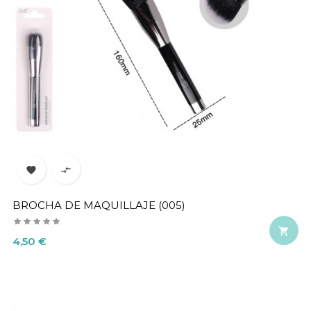


BROCHA DE MAQUILLAJE (005)

Precio
4,50 €