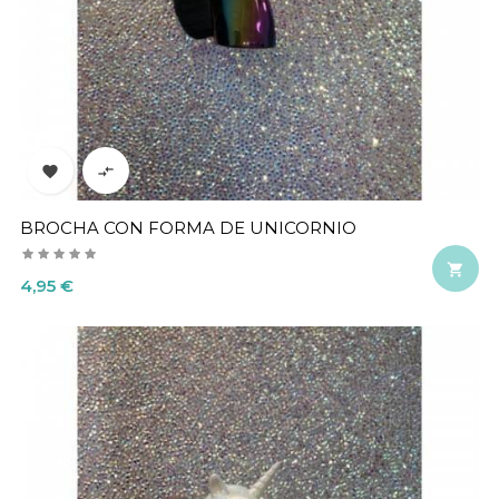


BROCHA CON FORMA DE UNICORNIO

Precio
4,95 €