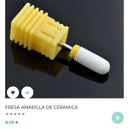


FRESA AMARILLA DE CERAMICA

Precio
6,95 €