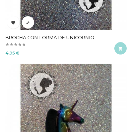


BROCHA CON FORMA DE UNICORNIO

Precio
4,95 €