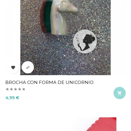


BROCHA CON FORMA DE UNICORNIO

Precio
4,95 €