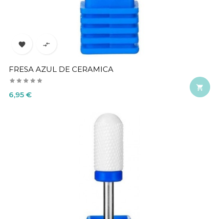


FRESA AZUL DE CERAMICA

Precio
6,95 €