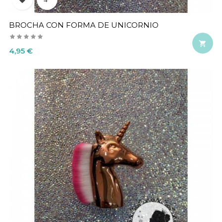
BROCHA CON FORMA DE UNICORNIO

Precio
4,95 €