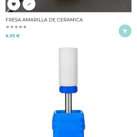


FRESA AMARILLA DE CERAMICA

Precio
6,95 €