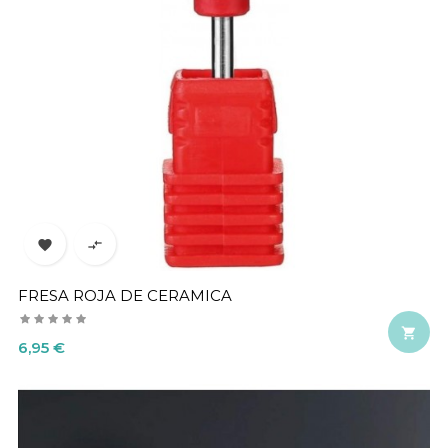


FRESA ROJA DE CERAMICA

Precio
6,95 €