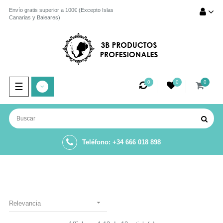
Envío gratis superior a 100€ (Excepto Islas
Canarias y Baleares)
0
0
0
Navegación
☰
de
palanca
Teléfono: +34 666 018 898

Relevancia