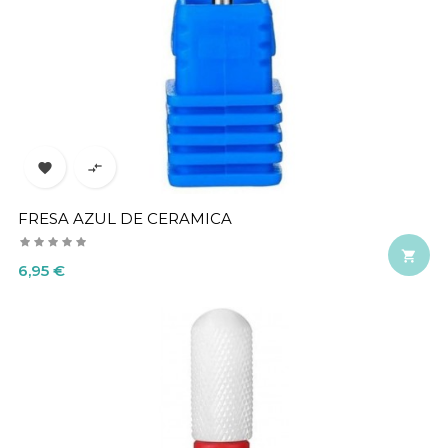


FRESA AZUL DE CERAMICA

Precio
6,95 €