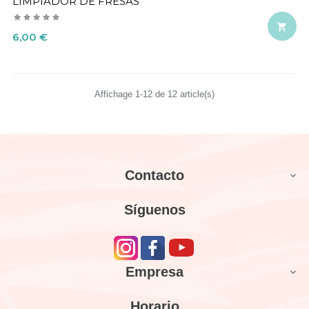
LIMPIADOR DE FRESAS

Precio
6,00 €
Affichage 1-12 de 12 article(s)
Contacto

Síguenos
Empresa

Horario