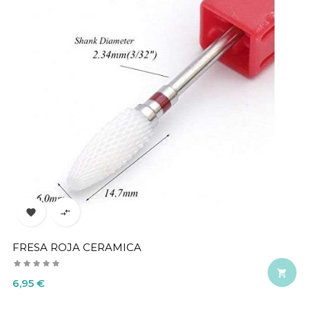


FRESA ROJA CERAMICA

Precio
6,95 €