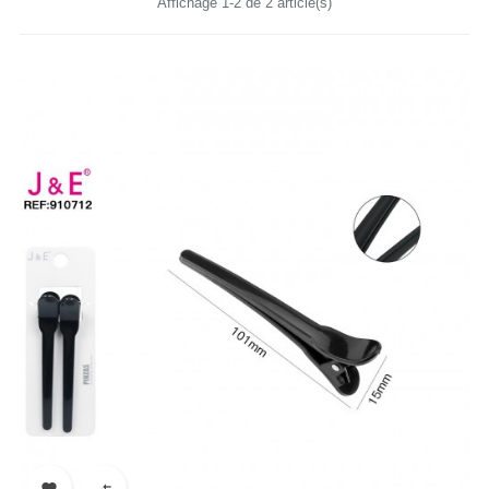
Affichage 1-2 de 2 article(s)

