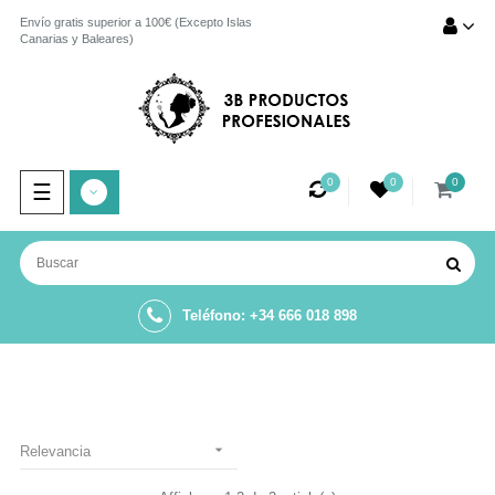
Envío gratis superior a 100€ (Excepto Islas
Canarias y Baleares)
0
0
0
Navegación
☰
de
palanca
Teléfono: +34 666 018 898

Relevancia