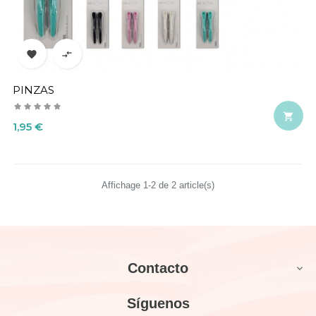


PINZAS

Precio
1,95 €
Affichage 1-2 de 2 article(s)
Contacto

Síguenos