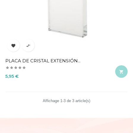


PLACA DE CRISTAL EXTENSIÓN...

Precio
5,95 €
Affichage 1-3 de 3 article(s)