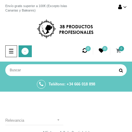
Envío gratis superior a 100€ (Excepto Islas
Canarias y Baleares)
0
0
0
Navegación
☰
de
palanca
Teléfono: +34 666 018 898

Relevancia