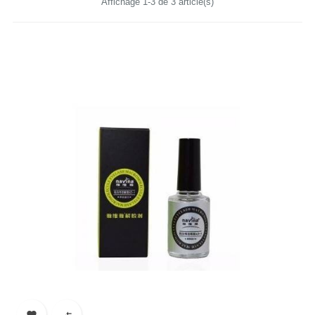
Affichage 1-3 de 3 article(s)

