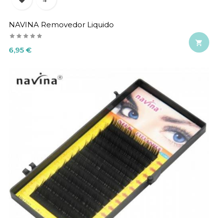
NAVINA Removedor Liquido

Precio
6,95 €