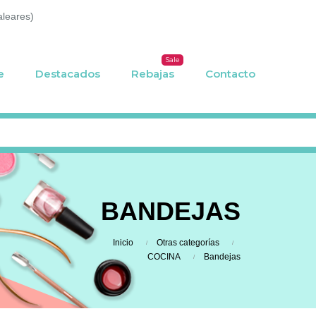
aleares)
Sale
e
Destacados
Rebajas
Contacto
BANDEJAS
Inicio
Otras categorías
COCINA
Bandejas