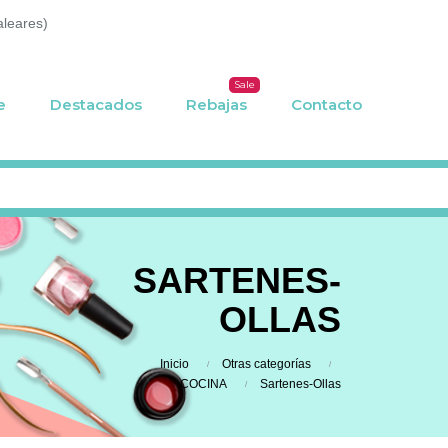
aleares)
Sale
e
Destacados
Rebajas
Contacto
SARTENES-
OLLAS
Inicio
Otras categorías
COCINA
Sartenes-Ollas