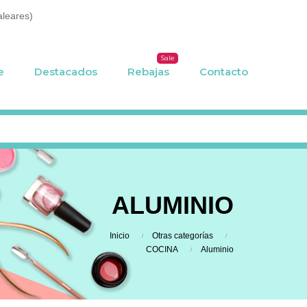
aleares)
Sale
e
Destacados
Rebajas
Contacto
ALUMINIO
Inicio
Otras categorías
COCINA
Aluminio