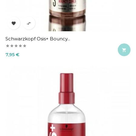


Schwarzkopf Osis+ Bouncy...

Precio
7,95 €