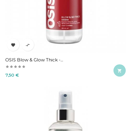


OSIS Blow & Glow Thick -...

Precio
7,50 €