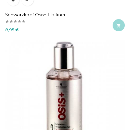
Schwarzkopf Osis+ Flatliner...

Precio
8,95 €