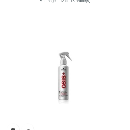
Affichage 1-12 de 15 article(s)

