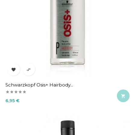


Schwarzkopf Osis+ Hairbody...

Precio
6,95 €