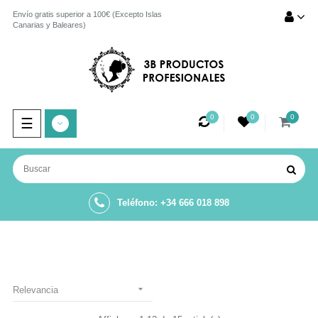
Envío gratis superior a 100€ (Excepto Islas
Canarias y Baleares)
0
0
0
Navegación
☰
de
palanca
Teléfono: +34 666 018 898

Relevancia