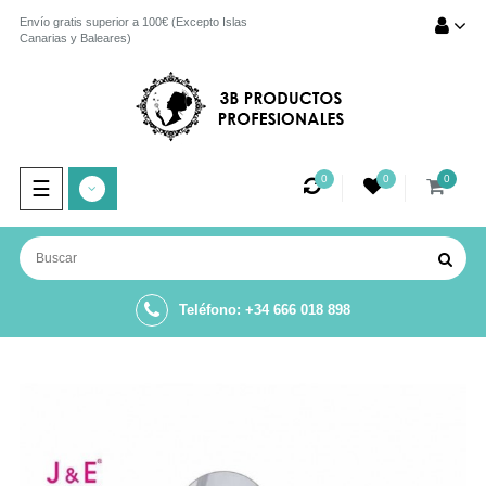
Envío gratis superior a 100€ (Excepto Islas
Canarias y Baleares)
0
0
0
Navegación
☰
de
palanca
Teléfono: +34 666 018 898