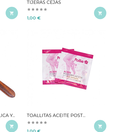
TIJERAS CEJAS


Precio
1,00 €
A Y...
TOALLITAS ACEITE POST...


Precio
1,00 €