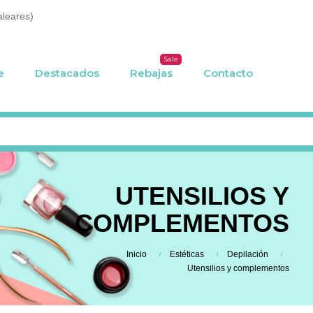
aleares)
Sale
e
Destacados
Rebajas
Contacto
UTENSILIOS Y
COMPLEMENTOS
Inicio
Estéticas
Depilación
Utensilios y complementos