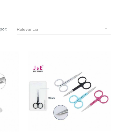
por:

Relevancia