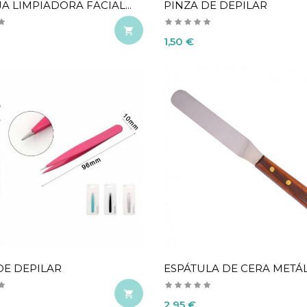
A LIMPIADORA FACIAL...
PINZA DE DEPILAR

Precio
1,50 €
DE DEPILAR
ESPÁTULA DE CERA METÁLIC

Precio
2,95 €