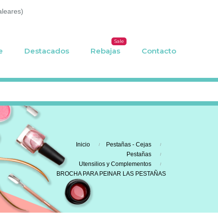
aleares)
Sale
e
Destacados
Rebajas
Contacto
Inicio
Pestañas - Cejas
Pestañas
Utensilios y Complementos
BROCHA PARA PEINAR LAS PESTAÑAS