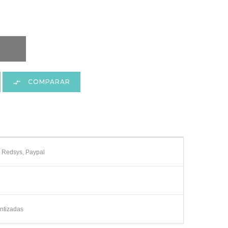
COMPARAR

e Redsys, Paypal
ntizadas