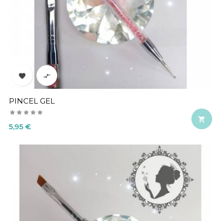


PINCEL GEL

Precio
5,95 €