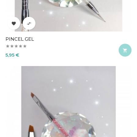


PINCEL GEL

Precio
5,95 €