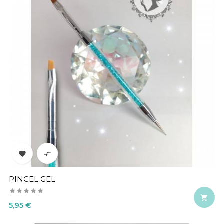


PINCEL GEL

Precio
5,95 €