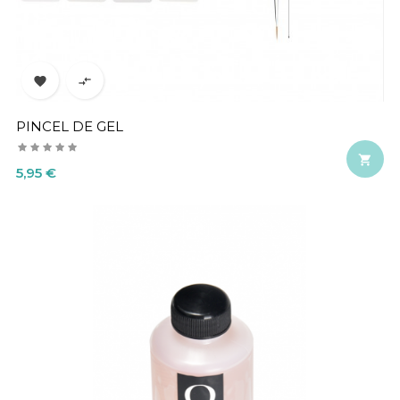


PINCEL DE GEL

Precio
5,95 €