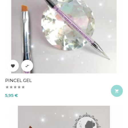


PINCEL GEL

Precio
5,95 €