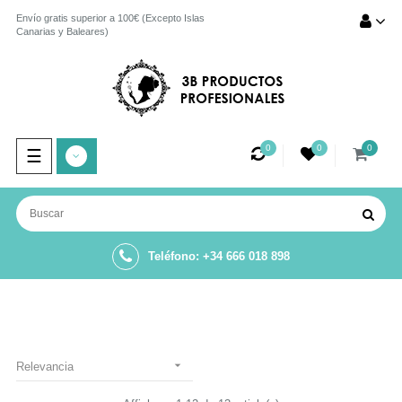
Envío gratis superior a 100€ (Excepto Islas
Canarias y Baleares)
0
0
0
Navegación
☰
de
palanca
Teléfono: +34 666 018 898

Relevancia