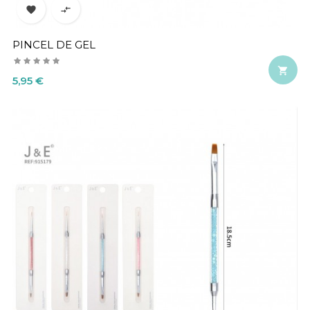


PINCEL DE GEL

Precio
5,95 €