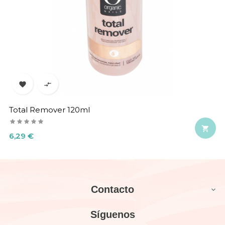


Total Remover 120ml

Precio
6,29 €
Contacto

Síguenos