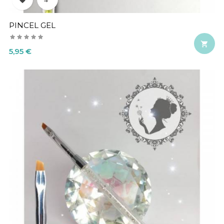
PINCEL GEL

Precio
5,95 €