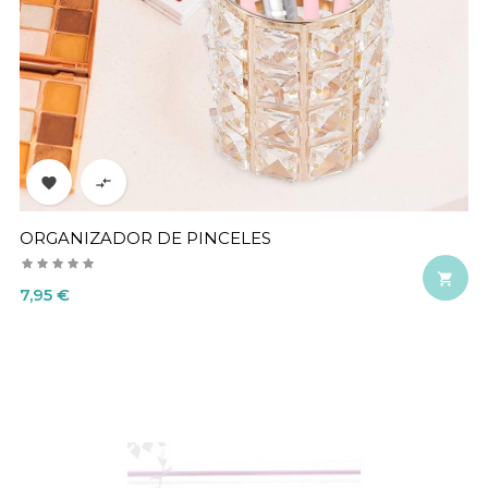


ORGANIZADOR DE PINCELES

Precio
7,95 €