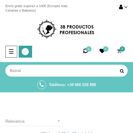
Envío gratis superior a 100€ (Excepto Islas
Canarias y Baleares)
0
0
0
Navegación
☰
de
palanca
Teléfono: +34 666 018 898

Relevancia