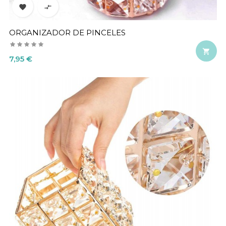


ORGANIZADOR DE PINCELES

Precio
7,95 €