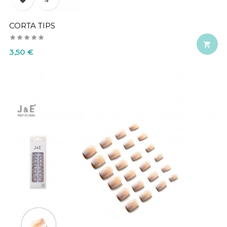
CORTA TIPS

Precio
3,50 €