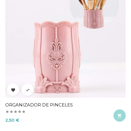


ORGANIZADOR DE PINCELES

Precio
2,50 €