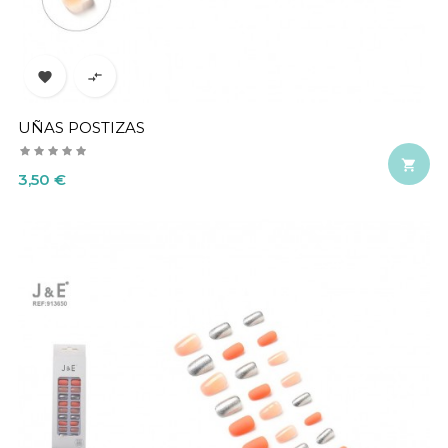


UÑAS POSTIZAS

Precio
3,50 €