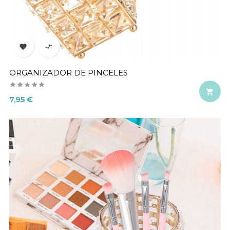


ORGANIZADOR DE PINCELES

Precio
7,95 €