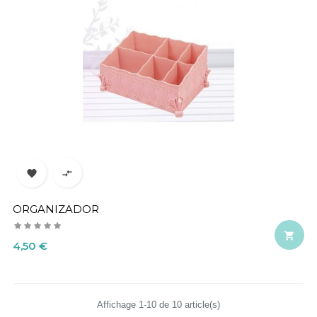


ORGANIZADOR

Precio
4,50 €
Affichage 1-10 de 10 article(s)