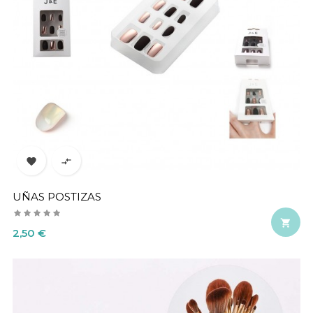


UÑAS POSTIZAS

Precio
2,50 €