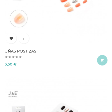


UÑAS POSTIZAS

Precio
3,50 €