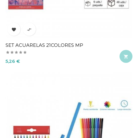


SET ACUARELAS 21COLORES MP

Precio
5,26 €