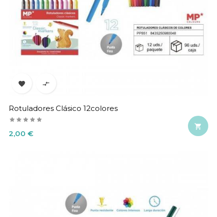


Rotuladores Clásico 12colores

Precio
2,00 €