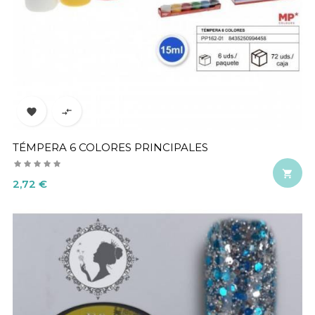


TÉMPERA 6 COLORES PRINCIPALES

Precio
2,72 €