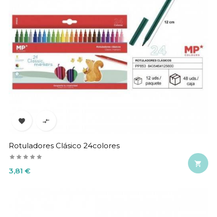


Rotuladores Clásico 24colores

Precio
3,81 €