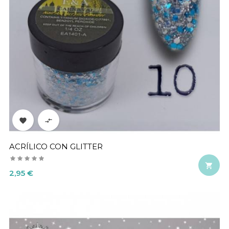


ACRÍLICO CON GLITTER

Precio
2,95 €