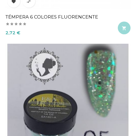


TÉMPERA 6 COLORES FLUORENCENTE

Precio
2,72 €