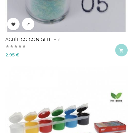


ACRÍLICO CON GLITTER

Precio
2,95 €