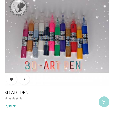


3D ART PEN

Precio
7,95 €