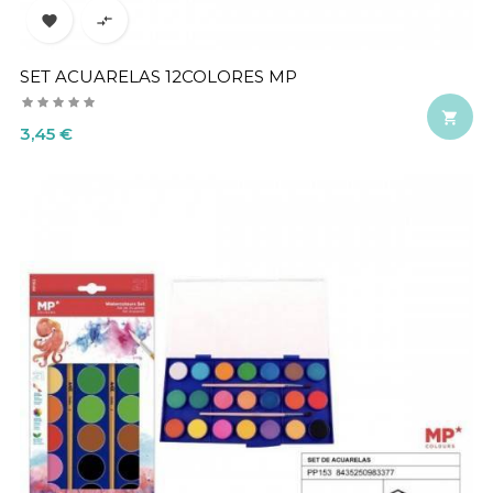


SET ACUARELAS 12COLORES MP

Precio
3,45 €