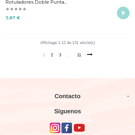
Rotuladores Doble Punta...

Precio
3,87 €
Affichage 1-12 de 131 article(s)
1
2
3
…
11
Contacto

Síguenos