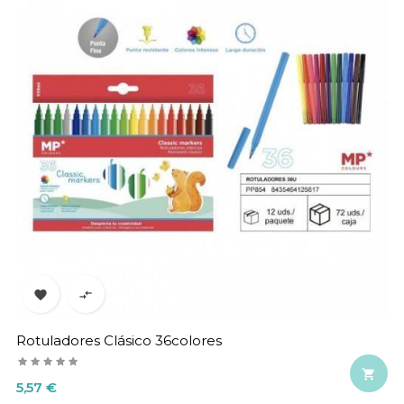


Rotuladores Clásico 36colores

Precio
5,57 €