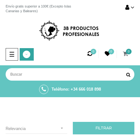
Envío gratis superior a 100€ (Excepto Islas
Canarias y Baleares)
0
0
0
Navegación
☰
de
palanca
Teléfono: +34 666 018 898

FILTRAR
Relevancia