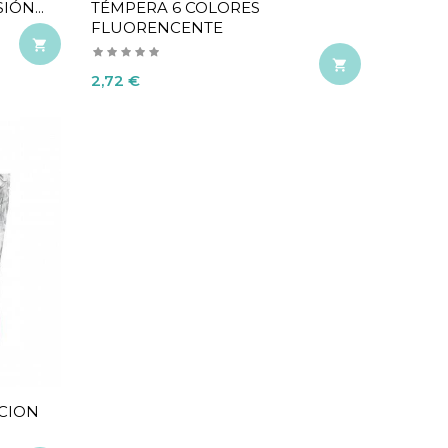
IÓN...
TÉMPERA 6 COLORES
FLUORENCENTE


Precio
2,72 €
CION