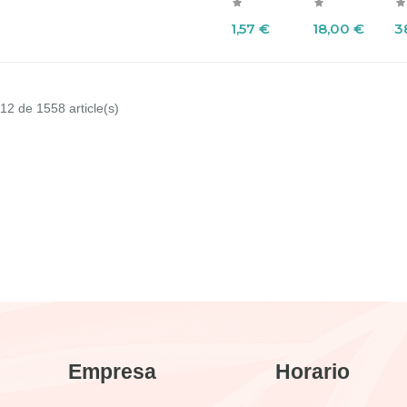
Precio
Precio
P
1,57 €
18,00 €
3
12 de 1558 article(s)
Empresa
Horario