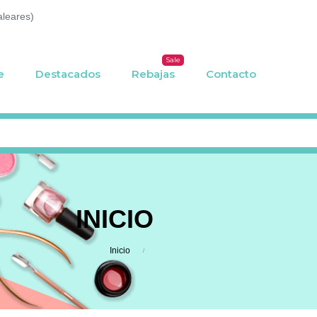
aleares)
Sale
e
Destacados
Rebajas
Contacto
INICIO
Inicio