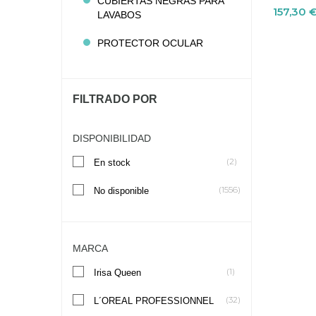
CUBIERTAS NEGRAS PARA
Precio
157,30 
LAVABOS
PROTECTOR OCULAR
FILTRADO POR
DISPONIBILIDAD
(2)
En stock
(1556)
No disponible
MARCA
(1)
Irisa Queen
(32)
L´OREAL PROFESSIONNEL