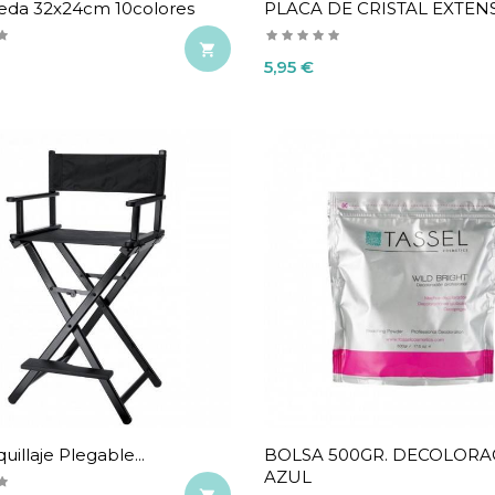
eda 32x24cm 10colores
PLACA DE CRISTAL EXTENS

Precio
5,95 €
quillaje Plegable...
BOLSA 500GR. DECOLORA
AZUL