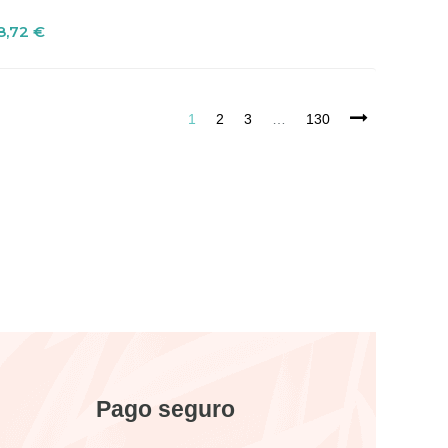
recio
8,72 €
1
2
3
…
130
Pago seguro