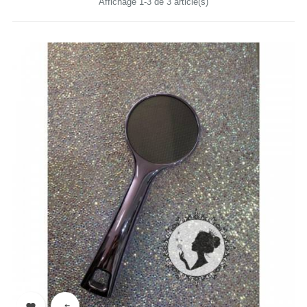
Affichage 1-3 de 3 article(s)

