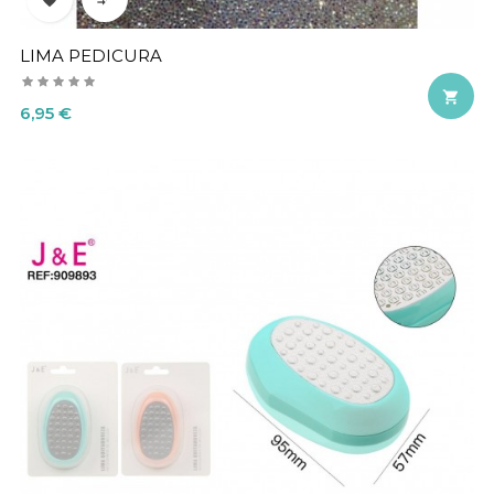
LIMA PEDICURA

Precio
6,95 €