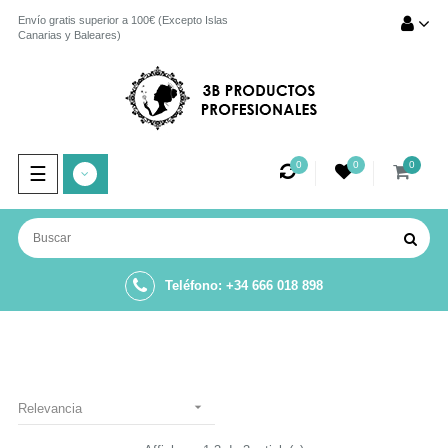
Envío gratis superior a 100€ (Excepto Islas
Canarias y Baleares)
0
0
0
Navegación
☰
de
palanca
Teléfono: +34 666 018 898

Relevancia