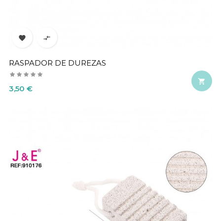


RASPADOR DE DUREZAS

Precio
3,50 €