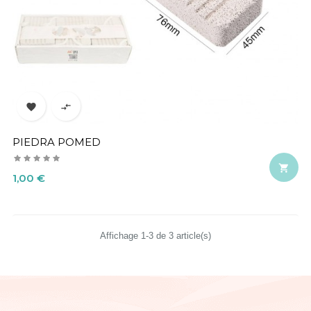


PIEDRA POMED

Precio
1,00 €
Affichage 1-3 de 3 article(s)