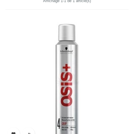
Affichage 1-1 de 1 article(s)

